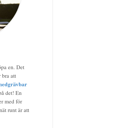
öpa en. Det
 bra att
nedgrävbar
 på det! En
er med för
ät runt är att