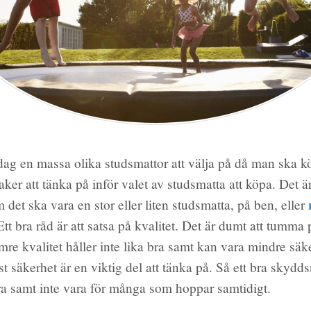
idag en massa olika studsmattor att välja på då man ska k
aker att tänka på inför valet av studsmatta att köpa. Det är
 det ska vara en stor eller liten studsmatta, på ben, eller
 Ett bra råd är att satsa på kvalitet. Det är dumt att tumma
re kvalitet håller inte lika bra samt kan vara mindre säk
t säkerhet är en viktig del att tänka på. Så ett bra skyddsn
 samt inte vara för många som hoppar samtidigt.