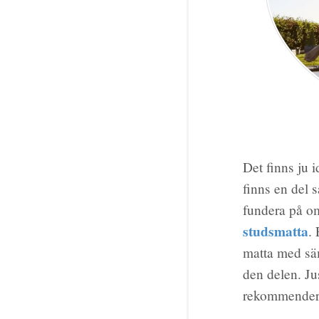
Det finns ju 
finns en del s
fundera på om
studsmatta
.
matta med säm
den delen. Jus
rekommendera