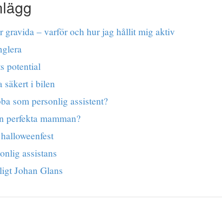
nlägg
r gravida – varför och hur jag hållit mig aktiv
nglera
s potential
a säkert i bilen
bba som personlig assistent?
en perfekta mamman?
 halloweenfest
sonlig assistans
ligt Johan Glans