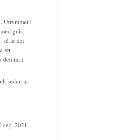
n. Utrymmet i
 med gräs,
 så är det
a ett
da den mot
och sedan ta
0 sep. 2021