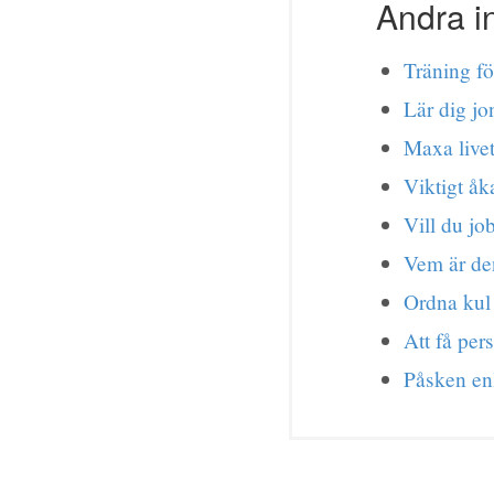
Andra i
Träning fö
Lär dig jo
Maxa livet
Viktigt åk
Vill du jo
Vem är d
Ordna kul
Att få per
Påsken en