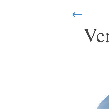
←
Vem