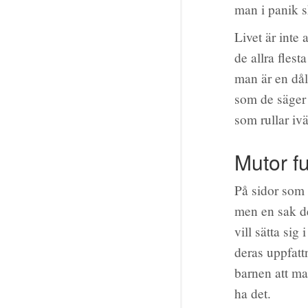
man i panik s
Livet är inte 
de allra fles
man är en dål
som de säger 
som rullar iv
Mutor f
På sidor som
men en sak de
vill sätta sig
deras uppfatt
barnen att man
ha det.