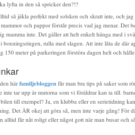
ka lyfta in den så spricker den?!?
alltid så jäkla perfekt med solsken och skratt inte, och jag 
ta mammor och pappor förstår precis vad jag menar. Det be
ig mamma inte. Det gäller att helt enkelt hänga med i sv
i boxningsringen, rulla med slagen. Att inte låta de där a
äg 150 meter på parkeringen förstöra dagen helt och hålle
unkar
familjebloggen
 den här
får man bra tips på saker som rör
 inte tar upp är mutorna som vi föräldrar kan ta till. barn
 i bilen till exempel? Ja, en klubba eller en serietidning ka
ning. Det ÄR okej att göra så, men inte varje gång! För då
 alltid får nåt roligt eller något gott när man busar och så 