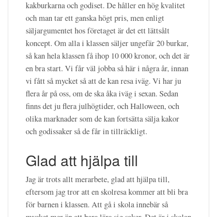
kakburkarna och godiset. De håller en hög kvalitet
och man tar ett ganska högt pris, men enligt
säljargumentet hos företaget är det ett lättsålt
koncept. Om alla i klassen säljer ungefär 20 burkar,
så kan hela klassen få ihop 10 000 kronor, och det är
en bra start. Vi får väl jobba så här i några år, innan
vi fått så mycket så att de kan resa iväg. Vi har ju
flera år på oss, om de ska åka iväg i sexan. Sedan
finns det ju flera julhögtider, och Halloween, och
olika marknader som de kan fortsätta sälja kakor
och godissaker så de får in tillräckligt.
Glad att hjälpa till
Jag är trots allt merarbete, glad att hjälpa till,
eftersom jag tror att en skolresa kommer att bli bra
för barnen i klassen. Att gå i skola innebär så
mycket mer än att bara lära sig saker. Det är i skolan