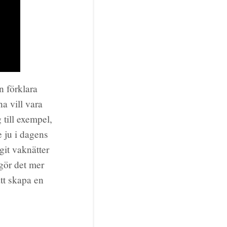
n förklara
a vill vara
g till exempel,
 ju i dagens
git vaknätter
 gör det mer
att skapa en