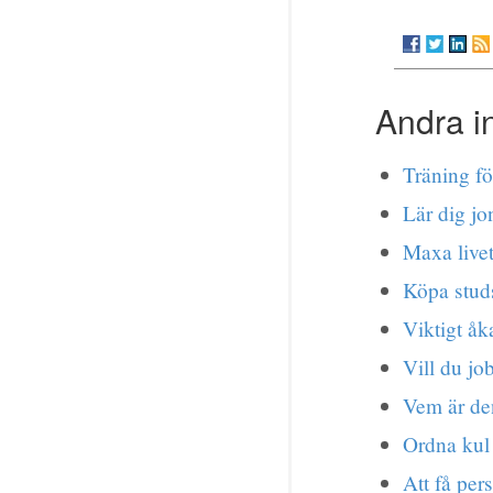
Andra i
Träning fö
Lär dig jo
Maxa livet
Köpa stud
Viktigt åk
Vill du jo
Vem är d
Ordna kul
Att få per