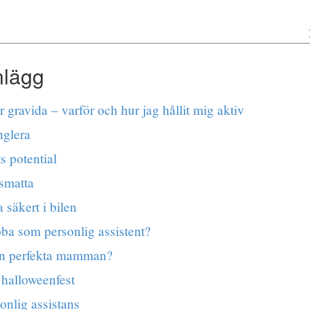
nlägg
r gravida – varför och hur jag hållit mig aktiv
nglera
s potential
smatta
a säkert i bilen
bba som personlig assistent?
en perfekta mamman?
 halloweenfest
sonlig assistans