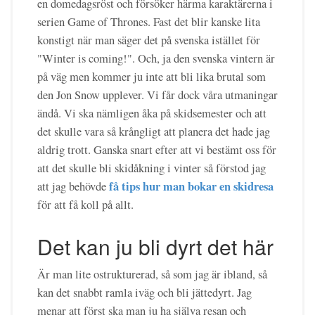
en domedagsröst och försöker härma karaktärerna i
serien Game of Thrones. Fast det blir kanske lita
konstigt när man säger det på svenska istället för
"Winter is coming!". Och, ja den svenska vintern är
på väg men kommer ju inte att bli lika brutal som
den Jon Snow upplever. Vi får dock våra utmaningar
ändå. Vi ska nämligen åka på skidsemester och att
det skulle vara så krångligt att planera det hade jag
aldrig trott. Ganska snart efter att vi bestämt oss för
att det skulle bli skidåkning i vinter så förstod jag
få tips hur man bokar en skidresa
att jag behövde
för att få koll på allt.
Det kan ju bli dyrt det här
Är man lite ostrukturerad, så som jag är ibland, så
kan det snabbt ramla iväg och bli jättedyrt. Jag
menar att först ska man ju ha själva resan och